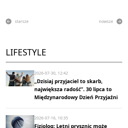
starsze
nowsze
LIFESTYLE
2026-07-30, 12:42
„Dzisiaj przyjaciel to skarb,
największa radość”. 30 lipca to
Międzynarodowy Dzień Przyjaźni
2026-07-16, 10:35
Fizjolog: Letni prysznic może