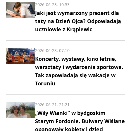
2026-06-23, 10:53
Jaki jest wymarzony prezent dla
taty na Dzień Ojca? Odpowiadają
uczniowie z Krąplewic
2026-06-23, 07:10
Koncerty, wystawy, kino letnie,
warsztaty i wydarzenia sportowe.
Tak zapowiadają się wakacje w
Toruniu
2026-06-21, 21:21
„Wiły Wianki” w bydgoskim
Starym Fordonie. Bulwary Wiślane
opanowały kobiety i dzieci