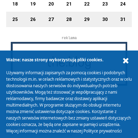
18
19
20
21
22
23
24
25
26
27
28
29
30
31
reklama
Ważne: nasze strony wykorzystują pliki cookies.
Używamy informacji zapisanych za pomocą cookies i podobnych
technologii m.in. w celach reklamowych i statystycznych oraz w celu
dostosowania naszych serwisów do indywidualnych potrzeb
użytkowników. Mogą też stosować je współpracujący z nami
reklamodawcy, firmy badawcze oraz dostawcy aplikacji
multimedialnych. W programie służącym do obsługi internetu
można zmienić ustawienia dotyczące cookies. Korzystanie z
Polityka Prywatności
naszych serwisów internetowych bez zmiany ustawień dotyczących
Zasady korzystania z Serwisu
cookies oznacza, że będą one zapisane w pamięci urządzenia.
Więcej informacji można znaleźć w naszej
Polityce prywatności
Organizacje Pożytku Publicznego