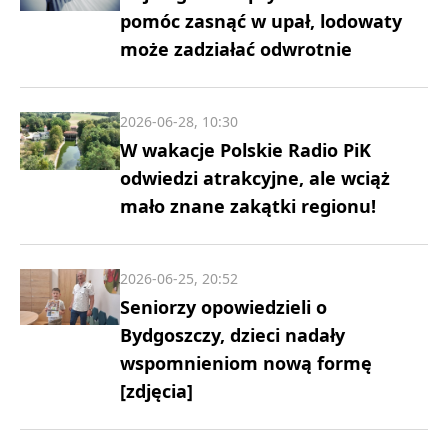
pomóc zasnąć w upał, lodowaty
może zadziałać odwrotnie
2026-06-28, 10:30
W wakacje Polskie Radio PiK
odwiedzi atrakcyjne, ale wciąż
mało znane zakątki regionu!
2026-06-25, 20:52
Seniorzy opowiedzieli o
Bydgoszczy, dzieci nadały
wspomnieniom nową formę
[zdjęcia]