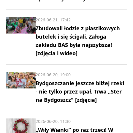
2026-06-21, 17:42
Zbudowali łodzie z plastikowych
butelek i się ścigali. Załoga
zakładu BAS była najszybsza!
[zdjęcia i wideo]
2026-06-20, 19:00
Bydgoszczanie jeszcze bliżej rzeki
- nie tylko przez upał. Trwa „Ster
na Bydgoszcz" [zdjęcia]
2026-06-20, 11:30
„Wiły Wianki” po raz trzeci! W