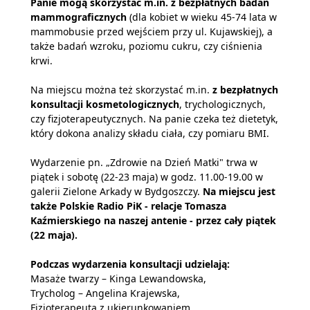
Panie mogą skorzystać m.in. z bezpłatnych badań
mammograficznych
(dla kobiet w wieku 45-74 lata w
mammobusie przed wejściem przy ul. Kujawskiej), a
także badań wzroku, poziomu cukru, czy ciśnienia
krwi.
Na miejscu można też skorzystać m.in.
z bezpłatnych
konsultacji kosmetologicznych
, trychologicznych,
czy fizjoterapeutycznych. Na panie czeka też dietetyk,
który dokona analizy składu ciała, czy pomiaru BMI.
Wydarzenie pn. „Zdrowie na Dzień Matki" trwa w
piątek i sobotę (22-23 maja) w godz. 11.00-19.00 w
galerii Zielone Arkady w Bydgoszczy.
Na miejscu jest
także Polskie Radio PiK - relacje Tomasza
Kaźmierskiego na naszej antenie - przez cały piątek
(22 maja).
Podczas wydarzenia konsultacji udzielają:
Masaże twarzy – Kinga Lewandowska,
Trycholog – Angelina Krajewska,
Fizjoterapeuta z ukierunkowaniem