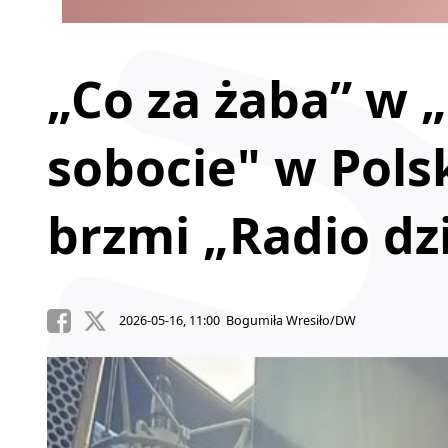
„Co za żaba” w 
sobocie" w Pols
brzmi „Radio dz
2026-05-16, 11:00 Bogumiła Wresiło/DW