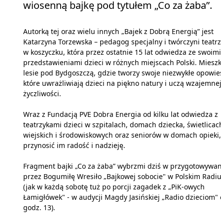
wiosenną bajkę pod tytułem „Co za żaba”.
Autorką tej oraz wielu innych „Bajek z Dobrą Energią” jest
Katarzyna Torzewska – pedagog specjalny i twórczyni teatr
w koszyczku, która przez ostatnie 15 lat odwiedza ze swoimi
przedstawieniami dzieci w różnych miejscach Polski. Miesz
lesie pod Bydgoszczą, gdzie tworzy swoje niezwykłe opowieś
które uwrażliwiają dzieci na piękno natury i uczą wzajemne
życzliwości.
Wraz z Fundacją PVE Dobra Energia od kilku lat odwiedza z
teatrzykami dzieci w szpitalach, domach dziecka, świetlicac
wiejskich i środowiskowych oraz seniorów w domach opieki,
przynosić im radość i nadzieję.
Fragment bajki „Co za żaba” wybrzmi dziś w przygotowywan
przez Bogumiłę Wresiło „Bajkowej sobocie" w Polskim Radiu
(jak w każdą sobotę tuż po porcji zagadek z „PiK-owych
Łamigłówek" - w audycji Magdy Jasińskiej „Radio dzieciom"
godz. 13).