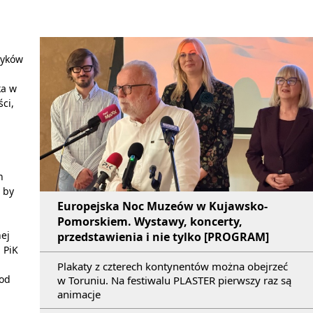
zyków
ka w
ci,
j
h
 by
Europejska Noc Muzeów w Kujawsko-
Pomorskiem. Wystawy, koncerty,
ej
przedstawienia i nie tylko [PROGRAM]
 PiK
Plakaty z czterech kontynentów można obejrzeć
 od
w Toruniu. Na festiwalu PLASTER pierwszy raz są
animacje