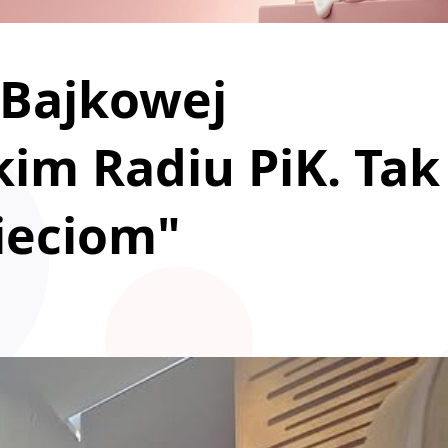
„Bajkowej
kim Radiu PiK. Tak
ieciom"