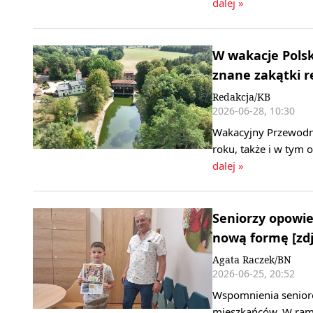
dalej »
W wakacje Polsk
znane zakątki r
Redakcja/KB
2026-06-28, 10:30
Wakacyjny Przewodni
roku, także i w tym
dalej »
Seniorzy opowie
nową formę [zdj
Agata Raczek/BN
2026-06-25, 20:52
Wspomnienia senioró
mieszkańców. W rama