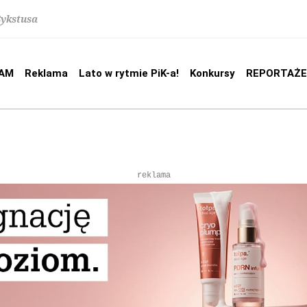
Sykstusa
AM
Reklama
Lato w rytmie PiK-a!
Konkursy
REPORTAŻE
reklama