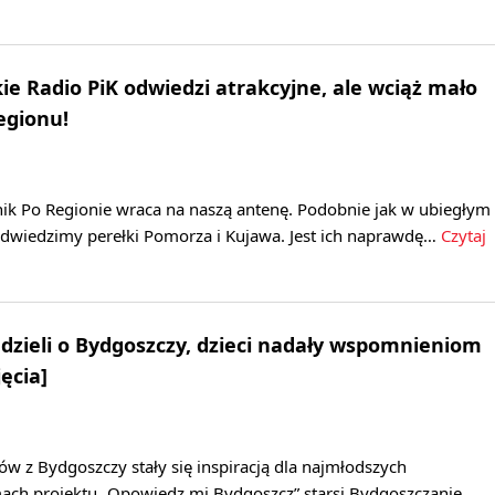
ie Radio PiK odwiedzi atrakcyjne, ale wciąż mało
egionu!
k Po Regionie wraca na naszą antenę. Podobnie jak w ubiegłym
 odwiedzimy perełki Pomorza i Kujawa. Jest ich naprawdę…
Czytaj
dzieli o Bydgoszczy, dzieci nadały wspomnieniom
ęcia]
w z Bydgoszczy stały się inspiracją dla najmłodszych
ch projektu „Opowiedz mi Bydgoszcz” starsi Bydgoszczanie…