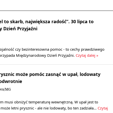
el to skarb, największa radość”. 30 lipca to
 Dzień Przyjaźni
 lojalność czy bezinteresowna pomoc - to cechy prawdziwego
a przypada Międzynarodowy Dzień Przyjaźni.
Czytaj dalej »
 prysznic może pomóc zasnąć w upał, lodowaty
 odwrotnie
owa/MG
zm musi obniżyć temperaturę wewnętrzną. W upał jest to
może letni prysznic - ale nie lodowaty, bo ten zadziała…
Czytaj