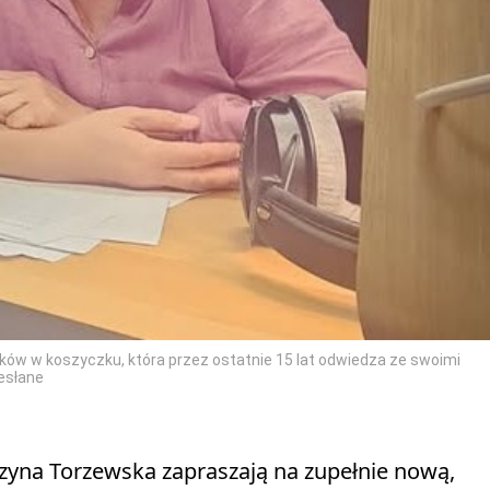
ków w koszyczku, która przez ostatnie 15 lat odwiedza ze swoimi
esłane
rzyna Torzewska zapraszają na zupełnie nową,