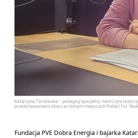
Katarzyna Torzewska – pedagog specjalny i twórczyni teatrzy
przedstawieniami dzieci w różnych miejscach Polski/ Fot. Nad
Fundacja PVE Dobra Energia i bajarka Kata