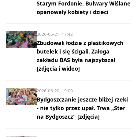
Starym Fordonie. Bulwary Wiślane
opanowały kobiety i dzieci
2026-06-21, 17:42
Zbudowali łodzie z plastikowych
butelek i się ścigali. Załoga
zakładu BAS była najszybsza!
[zdjęcia i wideo]
2026-06-20, 19:00
Bydgoszczanie jeszcze bliżej rzeki
- nie tylko przez upał. Trwa „Ster
na Bydgoszcz" [zdjęcia]