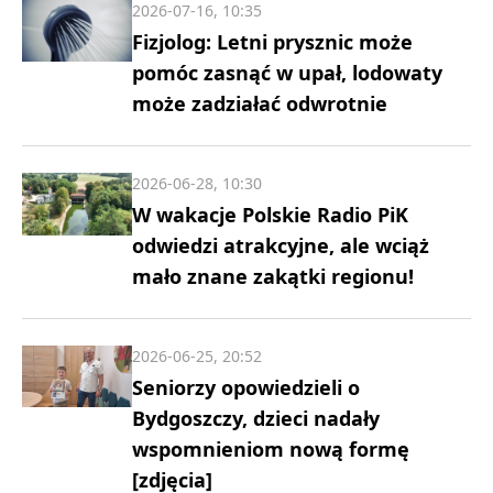
2026-07-16, 10:35
Fizjolog: Letni prysznic może
pomóc zasnąć w upał, lodowaty
może zadziałać odwrotnie
2026-06-28, 10:30
W wakacje Polskie Radio PiK
odwiedzi atrakcyjne, ale wciąż
mało znane zakątki regionu!
2026-06-25, 20:52
Seniorzy opowiedzieli o
Bydgoszczy, dzieci nadały
wspomnieniom nową formę
[zdjęcia]