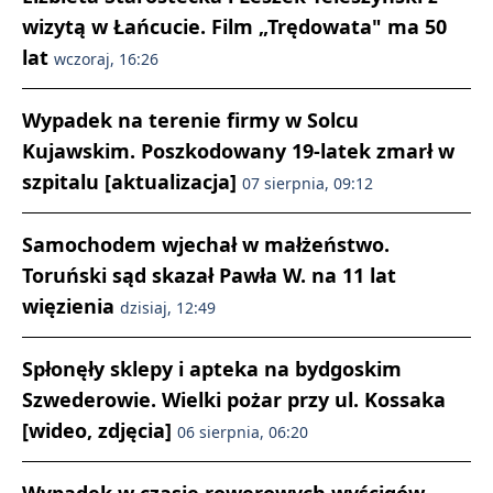
wizytą w Łańcucie. Film „Trędowata" ma 50
lat
wczoraj, 16:26
Wypadek na terenie firmy w Solcu
Kujawskim. Poszkodowany 19-latek zmarł w
szpitalu [aktualizacja]
07 sierpnia, 09:12
Samochodem wjechał w małżeństwo.
Toruński sąd skazał Pawła W. na 11 lat
więzienia
dzisiaj, 12:49
Spłonęły sklepy i apteka na bydgoskim
Szwederowie. Wielki pożar przy ul. Kossaka
[wideo, zdjęcia]
06 sierpnia, 06:20
Wypadek w czasie rowerowych wyścigów.