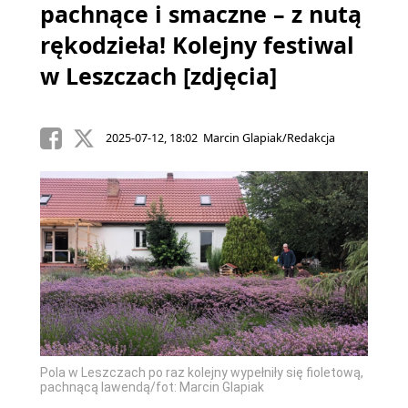
pachnące i smaczne – z nutą
rękodzieła! Kolejny festiwal
w Leszczach [zdjęcia]
2025-07-12, 18:02 Marcin Glapiak/Redakcja
Pola w Leszczach po raz kolejny wypełniły się fioletową,
pachnącą lawendą/fot: Marcin Glapiak