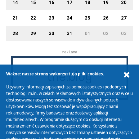
14
15
16
17
18
19
20
21
22
23
24
25
26
27
28
29
30
31
01
02
03
reklama
Ważne: nasze strony wykorzystują pliki cookies.
Używamy informacji zapisanych za pomocą cookies i podobnych
technologii m.in. w celach reklamowych i statystycznych oraz w celu
dostosowania naszych serwisów do indywidualnych potrzeb
użytkowników. Mogą też stosować je współpracujący z nami
reklamodawcy, firmy badawcze oraz dostawcy aplikacji
multimedialnych. W programie służącym do obsługi internetu
można zmienić ustawienia dotyczące cookies. Korzystanie z
Polityka Prywatności
naszych serwisów internetowych bez zmiany ustawień dotyczących
Zasady korzystania z Serwisu