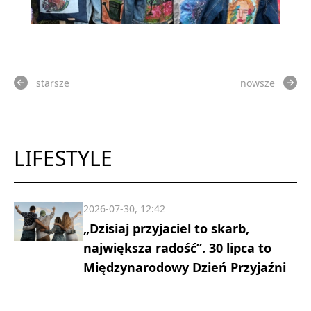
starsze
nowsze
LIFESTYLE
2026-07-30, 12:42
„Dzisiaj przyjaciel to skarb,
największa radość”. 30 lipca to
Międzynarodowy Dzień Przyjaźni