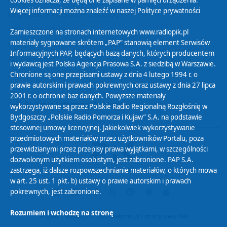
cookies oznacza, że będą one zapisane w pamięci urządzenia.
Więcej informacji można znaleźć w naszej
Polityce prywatności
Organizacje Pożytku Publicznego
Cyfryzacja DAB+
Zamieszczone na stronach internetowych www.radiopik.pl
materiały sygnowane skrótem „PAP” stanowią element Serwisów
Polityka ochrony danych osobowych
Informacyjnych PAP, będących bazą danych, których producentem
Abonament
i wydawcą jest Polska Agencja Prasowa S.A. z siedzibą w Warszawie.
Zamówienia publiczne
Chronione są one przepisami ustawy z dnia 4 lutego 1994 r. o
prawie autorskim i prawach pokrewnych oraz ustawy z dnia 27 lipca
2001 r. o ochronie baz danych. Powyższe materiały
Biuletyn Informacji Publicznej
wykorzystywane są przez Polskie Radio Regionalną Rozgłośnię w
Bydgoszczy „Polskie Radio Pomorza i Kujaw” S.A. na podstawie
stosownej umowy licencyjnej. Jakiekolwiek wykorzystywanie
przedmiotowych materiałów przez użytkowników Portalu, poza
przewidzianymi przez przepisy prawa wyjątkami, w szczególności
dozwolonym użytkiem osobistym, jest zabronione. PAP S.A.
zastrzega, iż dalsze rozpowszechnianie materiałów, o których mowa
w art. 25 ust. 1 pkt. b) ustawy o prawie autorskim i prawach
pokrewnych, jest zabronione.
Rozumiem i wchodzę na stronę
Projekt i realizacja: © 2022
Webtom.pl
/
strony www Piła