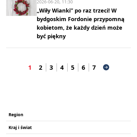
2026-06-20, 11:30
„Wiły Wianki” po raz trzeci! W
bydgoskim Fordonie przypomną
kobietom, że każdy dzień może
być piękny
1
2
3
4
5
6
7
Region
Kraj i świat