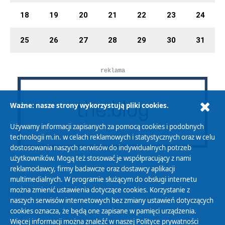
18
19
20
21
22
23
24
25
26
27
28
29
30
31
reklama
Ważne: nasze strony wykorzystują pliki cookies.
Używamy informacji zapisanych za pomocą cookies i podobnych
technologii m.in. w celach reklamowych i statystycznych oraz w celu
dostosowania naszych serwisów do indywidualnych potrzeb
użytkowników. Mogą też stosować je współpracujący z nami
reklamodawcy, firmy badawcze oraz dostawcy aplikacji
multimedialnych. W programie służącym do obsługi internetu
można zmienić ustawienia dotyczące cookies. Korzystanie z
Polityka Prywatności
naszych serwisów internetowych bez zmiany ustawień dotyczących
Zasady korzystania z Serwisu
cookies oznacza, że będą one zapisane w pamięci urządzenia.
Więcej informacji można znaleźć w naszej
Polityce prywatności
Organizacje Pożytku Publicznego