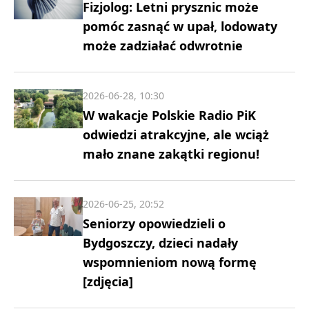
Fizjolog: Letni prysznic może
pomóc zasnąć w upał, lodowaty
może zadziałać odwrotnie
2026-06-28, 10:30
W wakacje Polskie Radio PiK
odwiedzi atrakcyjne, ale wciąż
mało znane zakątki regionu!
2026-06-25, 20:52
Seniorzy opowiedzieli o
Bydgoszczy, dzieci nadały
wspomnieniom nową formę
[zdjęcia]