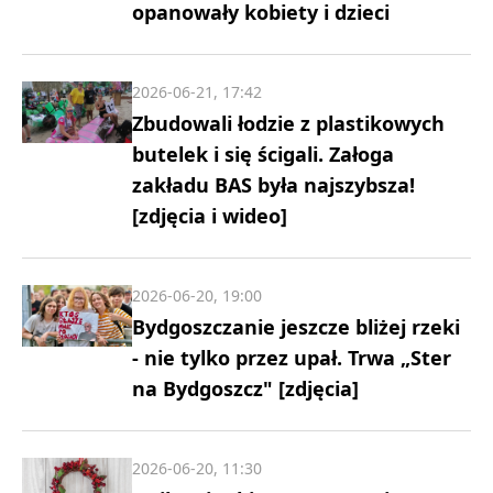
opanowały kobiety i dzieci
2026-06-21, 17:42
Zbudowali łodzie z plastikowych
butelek i się ścigali. Załoga
zakładu BAS była najszybsza!
[zdjęcia i wideo]
2026-06-20, 19:00
Bydgoszczanie jeszcze bliżej rzeki
- nie tylko przez upał. Trwa „Ster
na Bydgoszcz" [zdjęcia]
2026-06-20, 11:30