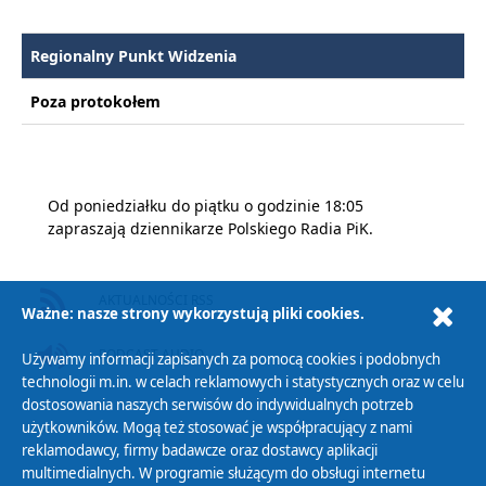
Regionalny Punkt Widzenia
Poza protokołem
Od poniedziałku do piątku o godzinie 18:05
zapraszają dziennikarze Polskiego Radia PiK.
AKTUALNOŚCI RSS
Ważne: nasze strony wykorzystują pliki cookies.
PODCAST AUDIO
Używamy informacji zapisanych za pomocą cookies i podobnych
technologii m.in. w celach reklamowych i statystycznych oraz w celu
dostosowania naszych serwisów do indywidualnych potrzeb
użytkowników. Mogą też stosować je współpracujący z nami
reklamodawcy, firmy badawcze oraz dostawcy aplikacji
multimedialnych. W programie służącym do obsługi internetu