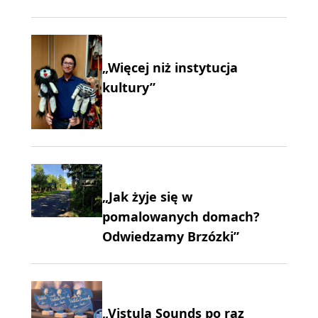
„Więcej niż instytucja
kultury”
„Jak żyje się w
pomalowanych domach?
Odwiedzamy Brzózki”
„Vistula Sounds po raz