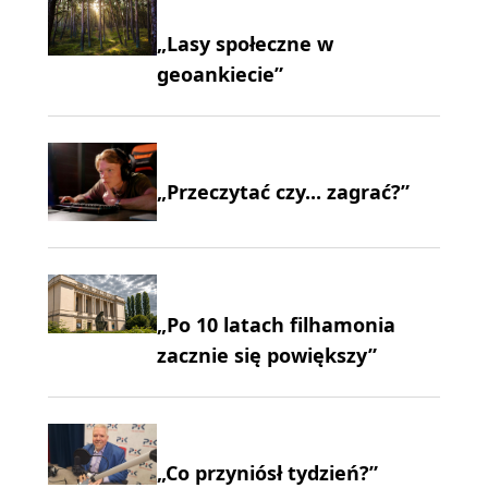
„Lasy społeczne w
geoankiecie”
„Przeczytać czy... zagrać?”
„Po 10 latach filhamonia
zacznie się powiększy”
„Co przyniósł tydzień?”