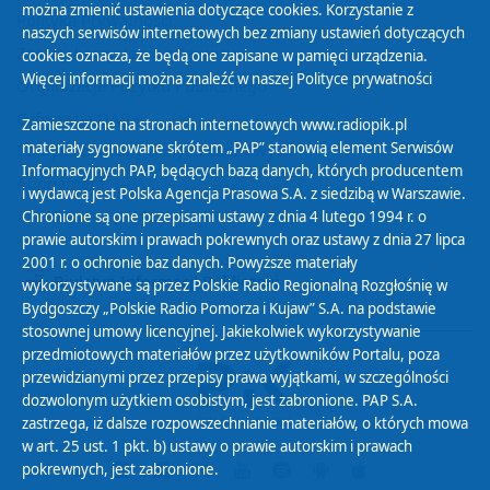
można zmienić ustawienia dotyczące cookies. Korzystanie z
Polityka Prywatności
naszych serwisów internetowych bez zmiany ustawień dotyczących
Zasady korzystania z Serwisu
cookies oznacza, że będą one zapisane w pamięci urządzenia.
Więcej informacji można znaleźć w naszej
Polityce prywatności
Organizacje Pożytku Publicznego
Cyfryzacja DAB+
Zamieszczone na stronach internetowych www.radiopik.pl
materiały sygnowane skrótem „PAP” stanowią element Serwisów
Polityka ochrony danych osobowych
Informacyjnych PAP, będących bazą danych, których producentem
Abonament
i wydawcą jest Polska Agencja Prasowa S.A. z siedzibą w Warszawie.
Zamówienia publiczne
Chronione są one przepisami ustawy z dnia 4 lutego 1994 r. o
prawie autorskim i prawach pokrewnych oraz ustawy z dnia 27 lipca
2001 r. o ochronie baz danych. Powyższe materiały
Biuletyn Informacji Publicznej
wykorzystywane są przez Polskie Radio Regionalną Rozgłośnię w
Bydgoszczy „Polskie Radio Pomorza i Kujaw” S.A. na podstawie
stosownej umowy licencyjnej. Jakiekolwiek wykorzystywanie
przedmiotowych materiałów przez użytkowników Portalu, poza
przewidzianymi przez przepisy prawa wyjątkami, w szczególności
dozwolonym użytkiem osobistym, jest zabronione. PAP S.A.
zastrzega, iż dalsze rozpowszechnianie materiałów, o których mowa
w art. 25 ust. 1 pkt. b) ustawy o prawie autorskim i prawach
pokrewnych, jest zabronione.